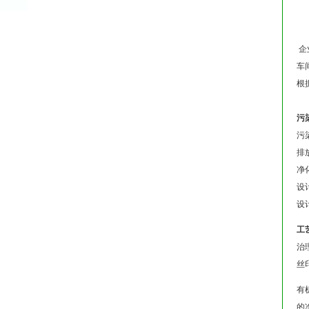
企
车
根
污
污染
排
净
设
设
工
治
丝
有
的