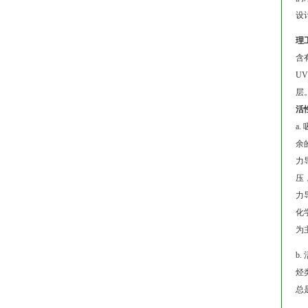
设
理
含
U
层
活
a
余
力
压
力
化
为
b
烃
总