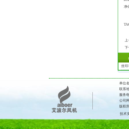
净
T
上
下
丝印
单位
联系地
服务电话
公司
版权所有：
技术