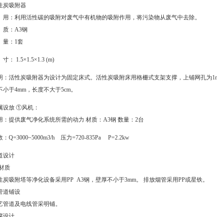
性炭吸附器
 用：利用活性碳的吸附对废气中有机物的吸附作用，将污染物从废气中去除。
 质：A3钢
 量：1套
寸： 1.5×1.5×1.3 (m)
明：活性炭吸附器为设计为固定床式。活性炭吸附床用格栅式支架支撑，上铺网孔为1
不小于4mm，长度不大于5cm。
属设放 ①风机：
用：提供废气净化系统所需的动力 材质：A3钢 数量：2台
：Q=3000~5000m3/h 压力=720-835Pa P=2.2kw
道设计
材质
性炭吸附塔等净化设备采用PP A3钢，壁厚不小于3mm。 排放烟管采用PP或星铁。
管道铺设
艺管道及电线管采明铺。
腐设计