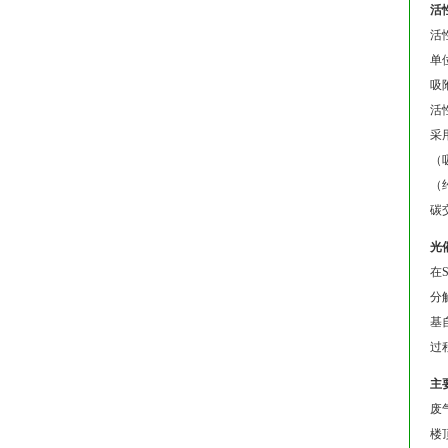
活
活
单
吸
活
采
（
（
碳
光
在
分
基
过
主
废
楼