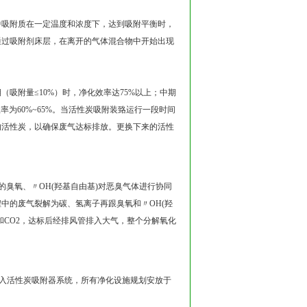
中吸附质在一定温度和浓度下，达到吸附平衡时，
通过吸附剂床层，在离开的气体混合物中开始出现
吸附量≤10%）时，净化效率达75%以上；中期
化效率为60%~65%。当活性炭吸附装臵运行一段时间
的活性炭，以确保废气达标排放。更换下来的活性
生的臭氧、〃OH(羟基自由基)对恶臭气体进行协同
中的废气裂解为碳、氢离子再跟臭氧和〃OH(羟
CO2，达标后经排风管排入大气，整个分解氧化
，进入活性炭吸附器系统，所有净化设施规划安放于