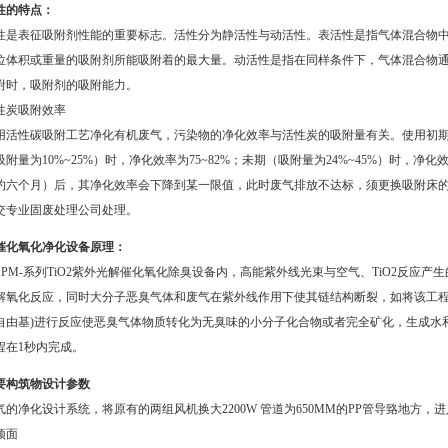
性的特点：
性是表征吸附剂性能的重要标志。活性分为静活性与动活性。表活性是指气体混合物
位体积或重量的吸附剂所能吸附着的最大量。动活性是指在同样条件下，气体混合物
附时，吸附剂的吸附能力。
性炭吸附效率
用活性碳吸附工艺净化有机废气，污染物的净化效率与活性炭的吸附量有关。使用初期（
吸附量为10%~25%）时，净化效率为75~82%；未期（吸附量为24%~45%）时，净
约六个月）后，其净化效率会下降到某一限值，此时废气排放不达标，须更换吸附床
交专业固废处理公司处理。
催化氧化净化设备
原理：
SPM-系列TiO2紫外光解催化氧化除臭设备内，高能紫外线光束与空气、TiO2反应产
解氧化反应，同时大分子恶臭气体和废气在紫外线作用下使其链结构断裂，如将该工程
自由基)进行反应使恶臭气体物质转化为无臭味的小分子化合物或者完全矿化，生成水和
程在1秒内完成。
要构筑物设计参数
气的净化设计系统，将原有的两组风机换大2200W 管道为650MM的PP管导臵地方
顶面