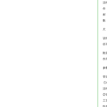
活
作
材
数
尺 
说
径
附
作
参数
管
①
活
②
工
防