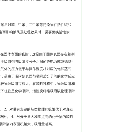
性碳层时苯、甲苯、二甲苯等污染物在活性碳和
尘而影响抽风及处理效果时，需要更换活性炭
生在固体表面的吸附，这是由于固体表面存在着剩
由于吸附剂与吸附质分子之间的静电力或范德华引
使气体的压力低于与操作温度相对应的饱和蒸气
附，是由于吸附剂表面与吸附质分子间的化学反应
热较物理吸附过程大。在吸附过程中，物理吸附和
度下往往是化学吸附。活性炭纤维吸附以物理吸附
附。 2、对带有支键的烃类物理的吸附优于对直链
吸附。 4、对分子量大和沸点高的化合物的吸附
、吸附剂内表面积越大，吸附量越高。