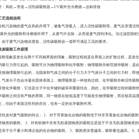
计：风机→管道→活性碳吸附器→UV紫外光冷燃烧→达标排放
工艺流程说明
有机污染物的废气在风机作用下，被集气管吸入，进入活性碳吸附塔。废气在穿透活
V紫外光的吸附和冷燃烧作用下，从废气中去除，从而使废气得到净化。当过滤层因积
。由于废气污染物浓度低，活性碳吸附设一道即可满足工况的要求。
性炭吸附
工作原理
. 吸附现象是发生在两个不同相界面的理象，吸附过程就是在界面上的扩散过程，是发
的吸引力而引起的。吸附可分为物理吸附和化学吸附；物理吸附亦称范德华吸附，是
导致物理吸附引起的，当固体和气体之间的分子引力大于气体分子之间的引力时，即
，气体分子也会冷凝在固体表面上，物理吸附是一种放热过程。化学吸附亦称活性吸
导致化学吸附，它涉及分子中化学键的破坏和重新结合，因此，化学吸附过程的吸附
学吸附之间没有严格的界限，同一物质在较低温度下可能发生物理吸附，而在较高温
主，但由于表面活性剂的存在，也有一定的化学吸附作用。
. 活性炭对废气吸附的特点： 1、对于芳香族化合物的吸附优于对非芳香族化合物的吸
类物质的吸附。 3、对有机物中含有无机基团物质的吸附总是低于不含无机基团物质的
是高于分子量小和沸点低的化合物的吸附。 5、吸附质浓度越高，吸附量也越高。 6