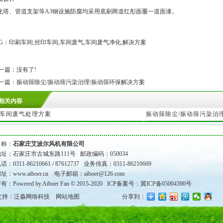
化塔、管道支架等A3钢设施防腐均采用底刷两道红彤面覆一道面漆。
AG：印刷车间,丝印车间,车间废气,车间废气净化,解决方案
一篇：没有了!
一篇：
振动筛除尘/振动筛污染治理/振动筛环保解决方案
相关内容
车间废气处理方案
振动筛除尘/振动筛污染治理/
名称：
石家庄艾波尔风机有限公司
址：石家庄市古城东路111号 邮政编码：050034
：0311-86210661 / 87612737 业务传真：0311-86210669
网址：
www.aiboer.cn
电子邮箱：aiboer@126.com
Powered by Aiboer Fan © 2015-2020
ICP备案号：冀ICP备05004390号
支持：泛淼网络科技
网站地图
分享到：