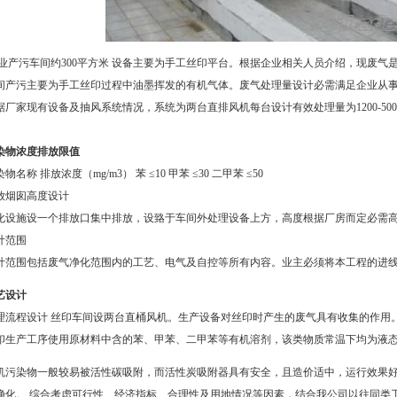
业产污车间约300平方米 设备主要为手工丝印平台。根据企业相关人员介绍，现废气
间产污主要为手工丝印过程中油墨挥发的有机气体。废气处理量设计必需满足企业从
据厂家现有设备及抽风系统情况，系统为两台直排风机每台设计有效处理量为1200-5000
染物浓度排放限值
物名称 排放浓度（mg/m3） 苯 ≤10 甲苯 ≤30 二甲苯 ≤50
放烟囱高度设计
化设施设一个排放口集中排放，设臵于车间外处理设备上方，高度根据厂房而定必需高
计范围
计范围包括废气净化范围内的工艺、电气及自控等所有内容。业主必须将本工程的进
艺设计
理流程设计 丝印车间设两台直桶
风机
。生产设备对丝印时产生的废气具有收集的作用
印生产工序使用原材料中含的苯、甲苯、二甲苯等有机溶剂，该类物质常温下均为液
机污染物一般较易被活性碳吸附，而活性炭吸附器具有安全，且造价适中，运行效果
净化。 综合考虑可行性、经济指标、合理性及用地情况等因素，结合我公司以往同类